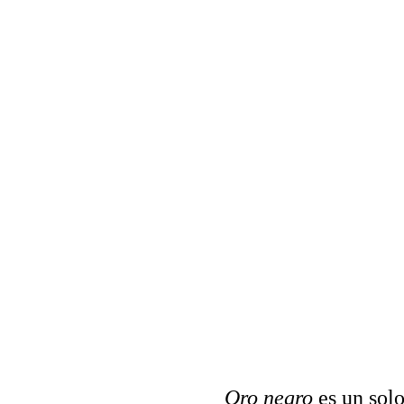
H
Oro negro
 es un sol