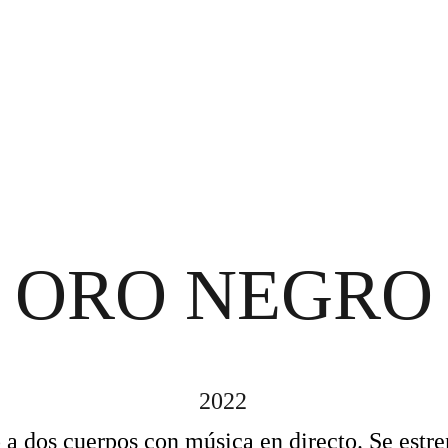
OME
BIO
OBRAS
TALLERES+MEDIACIÓN
AGENDA
CONTAC
ORO NEGRO
2022
o a dos cuerpos con música en directo. Se estre